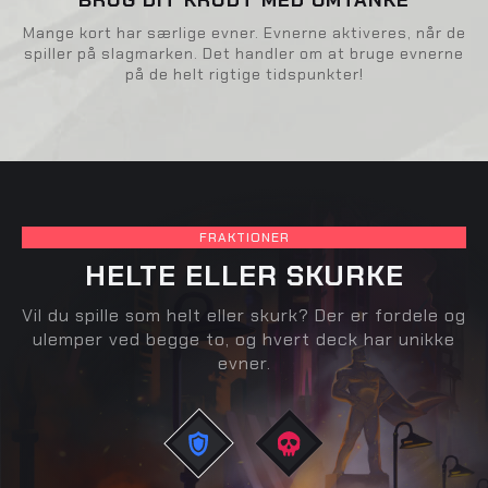
Mange kort har særlige evner. Evnerne aktiveres, når de
spiller på slagmarken. Det handler om at bruge evnerne
på de helt rigtige tidspunkter!
FRAKTIONER
HELTE ELLER SKURKE
Vil du spille som helt eller skurk? Der er fordele og
ulemper ved begge to, og hvert deck har unikke
evner.